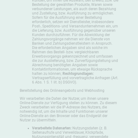
Kunden, um ihnen die Auswahl, den Erwerb, bzw. die
Bestellung der gewählten Produkte, Waren sowie
verbundener Leistungen, als auch deren Bezahlung
und Zustellung, bzw. Ausführung zu ermöglichen.
Sofern für die Ausführung einer Bestellung
erforderlich, setzen wir Dienstleister, insbesondere
Post-, Speditions- und Versandunternehmen ein, um
die Lieferung, bzw. Ausführung gegenüber unseren
Kunden durchzuführen. Für die Abwicklung der
Zahlungsvorgänge nehmen wir die Dienste von
Banken und Zahlungsdienstleistern in Anspruch.
Die erforderlichen Angaben sind als solche im
Rahmen des Bestell- bzw. vergleichbaren
Erwerbsvorgangs gekennzeichnet und umfassen
die zur Auslieferung, bzw. Zurverfügungstellung und
Abrechnung benötigten Angaben sowie
Kontaktinformationen, um etwaige Rücksprache
halten zu können;
Rechtsgrundlagen:
Vertragserfüllung und vorvertragliche Anfragen (Art.
6 Abs. 1 S. 1 lit. b) DSGVO).
Bereitstellung des Onlineangebots und Webhosting
Wir verarbeiten die Daten der Nutzer, um ihnen unsere
Online-Dienste zur Verfügung stellen zu können. Zu diesem
Zweck verarbeiten wir die IP-Adresse des Nutzers, die
notwendig ist, um die Inhalte und Funktionen unserer
Online-Dienste an den Browser oder das Endgerät der
Nutzer zu übermitteln.
Verarbeitete Datenarten:
Nutzungsdaten (z. B.
Seitenaufrufe und Verweildauer, Klickpfade,
Nutzungsintensität und -frequenz, verwendete