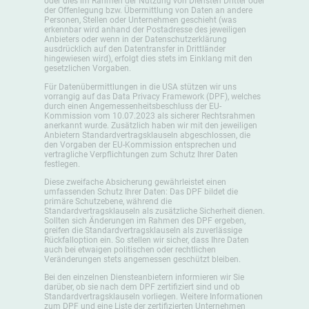
oder dies im Rahmen der Nutzung von Diensten Dritter oder
der Offenlegung bzw. Übermittlung von Daten an andere
Personen, Stellen oder Unternehmen geschieht (was
erkennbar wird anhand der Postadresse des jeweiligen
Anbieters oder wenn in der Datenschutzerklärung
ausdrücklich auf den Datentransfer in Drittländer
hingewiesen wird), erfolgt dies stets im Einklang mit den
gesetzlichen Vorgaben.
Für Datenübermittlungen in die USA stützen wir uns
vorrangig auf das Data Privacy Framework (DPF), welches
durch einen Angemessenheitsbeschluss der EU-
Kommission vom 10.07.2023 als sicherer Rechtsrahmen
anerkannt wurde. Zusätzlich haben wir mit den jeweiligen
Anbietern Standardvertragsklauseln abgeschlossen, die
den Vorgaben der EU-Kommission entsprechen und
vertragliche Verpflichtungen zum Schutz Ihrer Daten
festlegen.
Diese zweifache Absicherung gewährleistet einen
umfassenden Schutz Ihrer Daten: Das DPF bildet die
primäre Schutzebene, während die
Standardvertragsklauseln als zusätzliche Sicherheit dienen.
Sollten sich Änderungen im Rahmen des DPF ergeben,
greifen die Standardvertragsklauseln als zuverlässige
Rückfalloption ein. So stellen wir sicher, dass Ihre Daten
auch bei etwaigen politischen oder rechtlichen
Veränderungen stets angemessen geschützt bleiben.
Bei den einzelnen Diensteanbietern informieren wir Sie
darüber, ob sie nach dem DPF zertifiziert sind und ob
Standardvertragsklauseln vorliegen. Weitere Informationen
zum DPF und eine Liste der zertifizierten Unternehmen