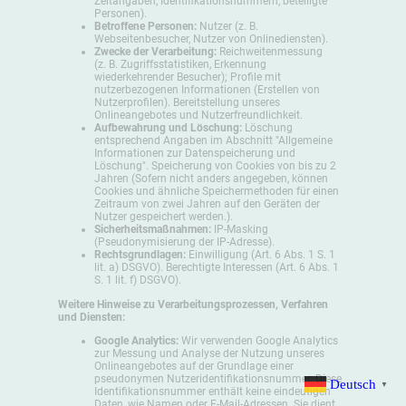
Zeitangaben, Identifikationsnummern, beteiligte
Personen).
Betroffene Personen:
Nutzer (z. B.
Webseitenbesucher, Nutzer von Onlinediensten).
Zwecke der Verarbeitung:
Reichweitenmessung
(z. B. Zugriffsstatistiken, Erkennung
wiederkehrender Besucher); Profile mit
nutzerbezogenen Informationen (Erstellen von
Nutzerprofilen). Bereitstellung unseres
Onlineangebotes und Nutzerfreundlichkeit.
Aufbewahrung und Löschung:
Löschung
entsprechend Angaben im Abschnitt "Allgemeine
Informationen zur Datenspeicherung und
Löschung". Speicherung von Cookies von bis zu 2
Jahren (Sofern nicht anders angegeben, können
Cookies und ähnliche Speichermethoden für einen
Zeitraum von zwei Jahren auf den Geräten der
Nutzer gespeichert werden.).
Sicherheitsmaßnahmen:
IP-Masking
(Pseudonymisierung der IP-Adresse).
Rechtsgrundlagen:
Einwilligung (Art. 6 Abs. 1 S. 1
lit. a) DSGVO). Berechtigte Interessen (Art. 6 Abs. 1
S. 1 lit. f) DSGVO).
Weitere Hinweise zu Verarbeitungsprozessen, Verfahren
und Diensten:
Google Analytics:
Wir verwenden Google Analytics
zur Messung und Analyse der Nutzung unseres
Onlineangebotes auf der Grundlage einer
pseudonymen Nutzeridentifikationsnummer. Diese
Deutsch
▼
Identifikationsnummer enthält keine eindeutigen
Daten, wie Namen oder E-Mail-Adressen. Sie dient