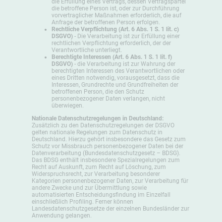
die Erfüllung eines Vertrags, dessen Vertragspartei
die betroffene Person ist, oder zur Durchführung
vorvertraglicher Maßnahmen erforderlich, die auf
Anfrage der betroffenen Person erfolgen.
Rechtliche Verpflichtung (Art. 6 Abs. 1 S. 1 lit. c)
DSGVO)
- Die Verarbeitung ist zur Erfüllung einer
rechtlichen Verpflichtung erforderlich, der der
Verantwortliche unterliegt.
Berechtigte Interessen (Art. 6 Abs. 1 S. 1 lit. f)
DSGVO)
- die Verarbeitung ist zur Wahrung der
berechtigten Interessen des Verantwortlichen oder
eines Dritten notwendig, vorausgesetzt, dass die
Interessen, Grundrechte und Grundfreiheiten der
betroffenen Person, die den Schutz
personenbezogener Daten verlangen, nicht
überwiegen.
Nationale Datenschutzregelungen in Deutschland:
Zusätzlich zu den Datenschutzregelungen der DSGVO
gelten nationale Regelungen zum Datenschutz in
Deutschland. Hierzu gehört insbesondere das Gesetz zum
Schutz vor Missbrauch personenbezogener Daten bei der
Datenverarbeitung (Bundesdatenschutzgesetz – BDSG).
Das BDSG enthält insbesondere Spezialregelungen zum
Recht auf Auskunft, zum Recht auf Löschung, zum
Widerspruchsrecht, zur Verarbeitung besonderer
Kategorien personenbezogener Daten, zur Verarbeitung für
andere Zwecke und zur Übermittlung sowie
automatisierten Entscheidungsfindung im Einzelfall
einschließlich Profiling. Ferner können
Landesdatenschutzgesetze der einzelnen Bundesländer zur
Anwendung gelangen.