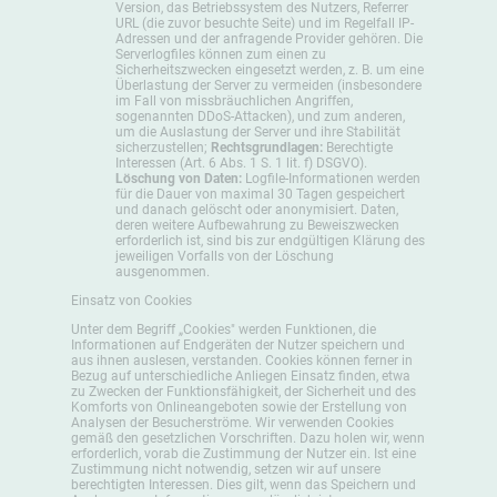
Version, das Betriebssystem des Nutzers, Referrer
URL (die zuvor besuchte Seite) und im Regelfall IP-
Adressen und der anfragende Provider gehören. Die
Serverlogfiles können zum einen zu
Sicherheitszwecken eingesetzt werden, z. B. um eine
Überlastung der Server zu vermeiden (insbesondere
im Fall von missbräuchlichen Angriffen,
sogenannten DDoS-Attacken), und zum anderen,
um die Auslastung der Server und ihre Stabilität
sicherzustellen;
Rechtsgrundlagen:
Berechtigte
Interessen (Art. 6 Abs. 1 S. 1 lit. f) DSGVO).
Löschung von Daten:
Logfile-Informationen werden
für die Dauer von maximal 30 Tagen gespeichert
und danach gelöscht oder anonymisiert. Daten,
deren weitere Aufbewahrung zu Beweiszwecken
erforderlich ist, sind bis zur endgültigen Klärung des
jeweiligen Vorfalls von der Löschung
ausgenommen.
Einsatz von Cookies
Unter dem Begriff „Cookies" werden Funktionen, die
Informationen auf Endgeräten der Nutzer speichern und
aus ihnen auslesen, verstanden. Cookies können ferner in
Bezug auf unterschiedliche Anliegen Einsatz finden, etwa
zu Zwecken der Funktionsfähigkeit, der Sicherheit und des
Komforts von Onlineangeboten sowie der Erstellung von
Analysen der Besucherströme. Wir verwenden Cookies
gemäß den gesetzlichen Vorschriften. Dazu holen wir, wenn
erforderlich, vorab die Zustimmung der Nutzer ein. Ist eine
Zustimmung nicht notwendig, setzen wir auf unsere
berechtigten Interessen. Dies gilt, wenn das Speichern und