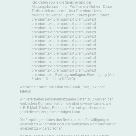
Klickraten sowie die Speicherung der
Messergebnisse in den Profilen der Nutzer - Dieser
Textbereich muss mit einer Premium Lizenz
freischaltet werden. - premiumtext premiumtext
premiumtext premiumtext premiumtext
premiumtext premiumtext premiumtext
premiumtext premiumtext premiumtext
premiumtext premiumtext premiumtext
premiumtext premiumtext premiumtext
premiumtext premiumtext premiumtext
premiumtext premiumtext premiumtext
premiumtext premiumtext premiumtext
premiumtext premiumtext premiumtext
premiumtext premiumtext premiumtext
premiumtext premiumtext premiumtext
premiumtext premiumtext premiumtext
premiumtext premiumtext premiumtext
premiumtext ;
Rechtsgrundlagen:
Einwilligung (Art.
6 Abs. 1 S. 1 lit. a) DSGVO).
Werbliche Kommunikation via E-Mail, Post, Fax oder
Telefon
Wir verarbeiten personenbezogene Daten zu Zwecken der
werblichen Kommunikation, die über diverse Kanäle, wie
z. B. E-Mail, Telefon, Post oder Fax, entsprechend den
gesetzlichen Vorgaben erfolgen kann.
Die Empfänger haben das Recht, erteilte Einwilligungen
jederzeit zu widerrufen oder der werblichen Kommunikation
jederzeit zu widersprechen.