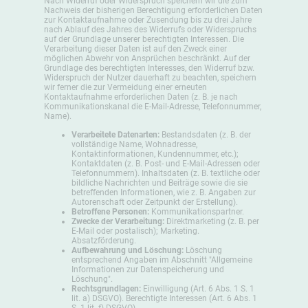
Nach Widerruf oder Widerspruch speichern wir die zum
Nachweis der bisherigen Berechtigung erforderlichen Daten
zur Kontaktaufnahme oder Zusendung bis zu drei Jahre
nach Ablauf des Jahres des Widerrufs oder Widerspruchs
auf der Grundlage unserer berechtigten Interessen. Die
Verarbeitung dieser Daten ist auf den Zweck einer
möglichen Abwehr von Ansprüchen beschränkt. Auf der
Grundlage des berechtigten Interesses, den Widerruf bzw.
Widerspruch der Nutzer dauerhaft zu beachten, speichern
wir ferner die zur Vermeidung einer erneuten
Kontaktaufnahme erforderlichen Daten (z. B. je nach
Kommunikationskanal die E-Mail-Adresse, Telefonnummer,
Name).
Verarbeitete Datenarten:
Bestandsdaten (z. B. der
vollständige Name, Wohnadresse,
Kontaktinformationen, Kundennummer, etc.);
Kontaktdaten (z. B. Post- und E-Mail-Adressen oder
Telefonnummern). Inhaltsdaten (z. B. textliche oder
bildliche Nachrichten und Beiträge sowie die sie
betreffenden Informationen, wie z. B. Angaben zur
Autorenschaft oder Zeitpunkt der Erstellung).
Betroffene Personen:
Kommunikationspartner.
Zwecke der Verarbeitung:
Direktmarketing (z. B. per
E-Mail oder postalisch); Marketing.
Absatzförderung.
Aufbewahrung und Löschung:
Löschung
entsprechend Angaben im Abschnitt "Allgemeine
Informationen zur Datenspeicherung und
Löschung".
Rechtsgrundlagen:
Einwilligung (Art. 6 Abs. 1 S. 1
lit. a) DSGVO). Berechtigte Interessen (Art. 6 Abs. 1
S. 1 lit. f) DSGVO).