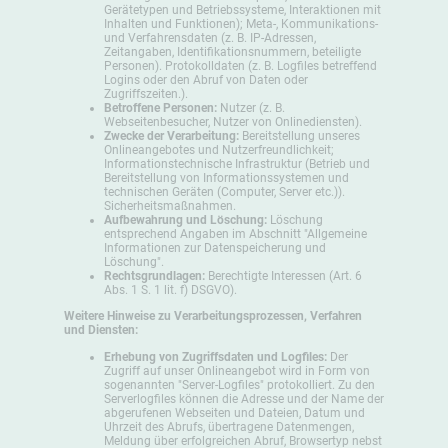
Gerätetypen und Betriebssysteme, Interaktionen mit
Inhalten und Funktionen); Meta-, Kommunikations-
und Verfahrensdaten (z. B. IP-Adressen,
Zeitangaben, Identifikationsnummern, beteiligte
Personen). Protokolldaten (z. B. Logfiles betreffend
Logins oder den Abruf von Daten oder
Zugriffszeiten.).
Betroffene Personen:
Nutzer (z. B.
Webseitenbesucher, Nutzer von Onlinediensten).
Zwecke der Verarbeitung:
Bereitstellung unseres
Onlineangebotes und Nutzerfreundlichkeit;
Informationstechnische Infrastruktur (Betrieb und
Bereitstellung von Informationssystemen und
technischen Geräten (Computer, Server etc.)).
Sicherheitsmaßnahmen.
Aufbewahrung und Löschung:
Löschung
entsprechend Angaben im Abschnitt "Allgemeine
Informationen zur Datenspeicherung und
Löschung".
Rechtsgrundlagen:
Berechtigte Interessen (Art. 6
Abs. 1 S. 1 lit. f) DSGVO).
Weitere Hinweise zu Verarbeitungsprozessen, Verfahren
und Diensten:
Erhebung von Zugriffsdaten und Logfiles:
Der
Zugriff auf unser Onlineangebot wird in Form von
sogenannten "Server-Logfiles" protokolliert. Zu den
Serverlogfiles können die Adresse und der Name der
abgerufenen Webseiten und Dateien, Datum und
Uhrzeit des Abrufs, übertragene Datenmengen,
Meldung über erfolgreichen Abruf, Browsertyp nebst