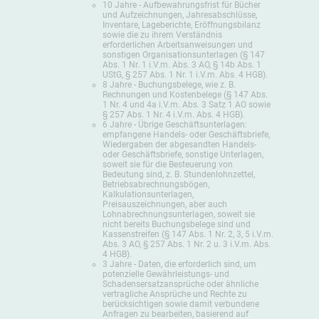
10 Jahre - Aufbewahrungsfrist für Bücher
und Aufzeichnungen, Jahresabschlüsse,
Inventare, Lageberichte, Eröffnungsbilanz
sowie die zu ihrem Verständnis
erforderlichen Arbeitsanweisungen und
sonstigen Organisationsunterlagen (§ 147
Abs. 1 Nr. 1 i.V.m. Abs. 3 AO, § 14b Abs. 1
UStG, § 257 Abs. 1 Nr. 1 i.V.m. Abs. 4 HGB).
8 Jahre - Buchungsbelege, wie z. B.
Rechnungen und Kostenbelege (§ 147 Abs.
1 Nr. 4 und 4a i.V.m. Abs. 3 Satz 1 AO sowie
§ 257 Abs. 1 Nr. 4 i.V.m. Abs. 4 HGB).
6 Jahre - Übrige Geschäftsunterlagen:
empfangene Handels- oder Geschäftsbriefe,
Wiedergaben der abgesandten Handels-
oder Geschäftsbriefe, sonstige Unterlagen,
soweit sie für die Besteuerung von
Bedeutung sind, z. B. Stundenlohnzettel,
Betriebsabrechnungsbögen,
Kalkulationsunterlagen,
Preisauszeichnungen, aber auch
Lohnabrechnungsunterlagen, soweit sie
nicht bereits Buchungsbelege sind und
Kassenstreifen (§ 147 Abs. 1 Nr. 2, 3, 5 i.V.m.
Abs. 3 AO, § 257 Abs. 1 Nr. 2 u. 3 i.V.m. Abs.
4 HGB).
3 Jahre - Daten, die erforderlich sind, um
potenzielle Gewährleistungs- und
Schadensersatzansprüche oder ähnliche
vertragliche Ansprüche und Rechte zu
berücksichtigen sowie damit verbundene
Anfragen zu bearbeiten, basierend auf