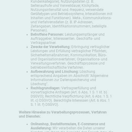
Kundenkategorie); Nutzungsdaten (z. B.
Seitenaufrufe und Verweildauer, Klickpfade,
Nutzungsintensität und -frequenz, verwendete
Gerätetypen und Betriebssysteme, Interaktionen mit
Inhalten und Funktionen). Meta-, Kommunikations-
und Verfahrensdaten (z. B. IP-Adressen,
Zeitangaben, Identifikationsnummern, beteiligte
Personen).
Betroffene Personen:
Leistungsempfänger und
Auftraggeber; Interessenten. Geschäfts- und
Vertragspartner.
Zwecke der Verarbeitung:
Erbringung vertraglicher
Leistungen und Erfüllung vertraglicher Pflichten;
Sicherheitsmaßnahmen; Kommunikation; Büro-
und Organisationsverfahren; Organisations- und
Verwaltungsverfahren. Geschäftsprozesse und
betriebswirtschaftliche Verfahren.
Aufbewahrung und Löschung:
Löschung
entsprechend Angaben im Abschnitt "Allgemeine
Informationen zur Datenspeicherung und
Löschung".
Rechtsgrundlagen:
Vertragserfüllung und
vorvertragliche Anfragen (Art. 6 Abs. 1 S. 1 lit. b)
DSGVO); Rechtliche Verpflichtung (Art. 6 Abs. 1 S. 1
lit. c) DSGVO). Berechtigte Interessen (Art. 6 Abs. 1
S. 1 lit. f) DSGVO).
Weitere Hinweise zu Verarbeitungsprozessen, Verfahren
und Diensten:
Onlineshop, Bestellformulare, E-Commerce und
Auslieferung:
Wir verarbeiten die Daten unserer