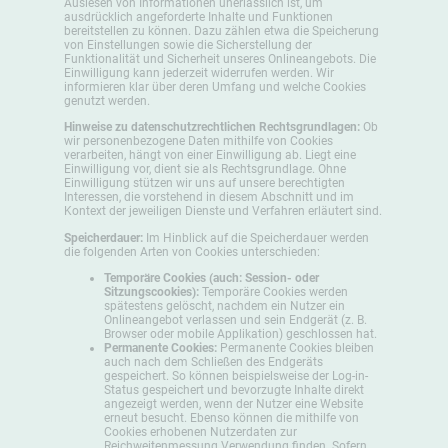
Auslesen von Informationen unerlässlich ist, um
ausdrücklich angeforderte Inhalte und Funktionen
bereitstellen zu können. Dazu zählen etwa die Speicherung
von Einstellungen sowie die Sicherstellung der
Funktionalität und Sicherheit unseres Onlineangebots. Die
Einwilligung kann jederzeit widerrufen werden. Wir
informieren klar über deren Umfang und welche Cookies
genutzt werden.
Hinweise zu datenschutzrechtlichen Rechtsgrundlagen:
Ob
wir personenbezogene Daten mithilfe von Cookies
verarbeiten, hängt von einer Einwilligung ab. Liegt eine
Einwilligung vor, dient sie als Rechtsgrundlage. Ohne
Einwilligung stützen wir uns auf unsere berechtigten
Interessen, die vorstehend in diesem Abschnitt und im
Kontext der jeweiligen Dienste und Verfahren erläutert sind.
Speicherdauer:
Im Hinblick auf die Speicherdauer werden
die folgenden Arten von Cookies unterschieden:
Temporäre Cookies (auch: Session- oder
Sitzungscookies):
Temporäre Cookies werden
spätestens gelöscht, nachdem ein Nutzer ein
Onlineangebot verlassen und sein Endgerät (z. B.
Browser oder mobile Applikation) geschlossen hat.
Permanente Cookies:
Permanente Cookies bleiben
auch nach dem Schließen des Endgeräts
gespeichert. So können beispielsweise der Log-in-
Status gespeichert und bevorzugte Inhalte direkt
angezeigt werden, wenn der Nutzer eine Website
erneut besucht. Ebenso können die mithilfe von
Cookies erhobenen Nutzerdaten zur
Reichweitenmessung Verwendung finden. Sofern