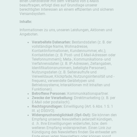
einen Dienstleister mit dem Versand von E-Mails
beauftragen, erfolgt dies auf Grundlage unserer
berechtigten Interessen an einem effizienten und sicheren
Versandsystem.
Inhalte:
Informationen zu uns, unseren Leistungen, Aktionen und
Angeboten.
Verarbeitete Datenarten:
Bestandsdaten (z. B. der
vollständige Name, Wohnadresse,
Kontaktinformationen, Kundennummer, etc.);
Kontaktdaten (z. B. Post- und E-Mail-Adressen oder
Telefonnummern); Meta-, Kommunikations- und
Verfahrensdaten (z. B. IP-Adressen, Zeitangaben,
Identifikationsnummern, beteiligte Personen).
Nutzungsdaten (z. B. Seitenaufrufe und
Verweildauer, Klickpfade, Nutzungsintensität und -
frequenz, verwendete Gerätetypen und
Betriebssysteme, Interaktionen mit Inhalten und
Funktionen).
Betroffene Personen:
Kommunikationspartner.
Zwecke der Verarbeitung:
Direktmarketing (z. B. per
E-Mail oder postalisch).
Rechtsgrundlagen:
Einwilligung (Art. 6 Abs. 1 S. 1
lit. a) DSGVO).
Widerspruchsmöglichkeit (Opt-Out):
Sie können den
Empfang unseres Newsletters jederzeit kündigen,
d. .h. Ihre Einwilligungen widerrufen, bzw. dem
weiteren Empfang widersprechen. Einen Link zur
Kündigung des Newsletters finden Sie entweder am
Ende eines jeden Newsletters oder können sonst